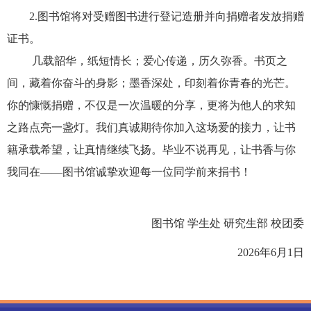
2.图书馆将对受赠图书进行登记造册并向捐赠者发放捐赠
证书。
几载韶华，纸短情长；爱心传递，历久弥香。书页之
间，藏着你奋斗的身影；墨香深处，印刻着你青春的光芒。
你的慷慨捐赠，不仅是一次温暖的分享，更将为他人的求知
之路点亮一盏灯。我们真诚期待你加入这场爱的接力，让书
籍承载希望，让真情继续飞扬。毕业不说再见，让书香与你
我同在
——
图书馆诚挚欢迎每一位同学前来捐书！
图书馆
学生处 研究生部 校团委
2
026
年6月1日