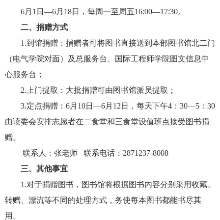
6
月
1
日
—6月
18
日，每周一至周五
16:00—17:30。
二、捐赠方式
1.到馆捐赠：捐赠者可将图书直接送到本部图书馆北二门
（电气学院对面）及总服务台、国际工程师学院图文信息中
心服务台；
2.上门提取：大批捐赠可由图书馆派员提取；
3.定点捐赠：
6
月
10
日
—
6
月
12
日，每天下午
4：30—5：30
由读委会安排志愿者在二食堂和三食堂设值班点接受图书捐
赠。
联系人：张老师 联系电话：2871237-8008
三、其他事宜
1.对于捐赠图书，图书馆将根据图书内容分别采用收藏、
转赠、漂流等不同的处理方式，务使每本图书都能书尽其
用。