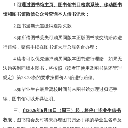
1.
可通过图书馆主页、图书馆书目检索系统、移动图书
馆和图书馆微信公众号查询本人借书记录；
2.图书逾期无需缴纳逾期欠款；
3.如所借图书丢失可购买同版本
正版
图书或交纳赔款进
行赔偿，赔偿手续在图书馆大厅总服务台办理；
4.读者可以优先选择购买同版本图书进行理赔，如果无
法购买到同版本图书，将按照《读者证使用及图书借还管理
规定》第23-28条的要求按原价2-5倍进行赔偿。
5.如毕业生在最后离校时间
前
来图书馆办理过归还手
续，图书馆可以开具证明。
三、
自
2026年6月10日（周三）起，将停止毕业生借书
权限
，图书馆会及时将未办理图书归还手续的毕业生名单反