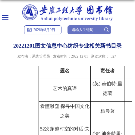
2026
年
8
月
9
日
20221201图文信息中心纺织专业相关新书目录
发布者：系统管理员
发布时间：2022-12-01
浏览次数：
327
题名
责任者
(英) 赫伯特·里
艺术的真谛
德著
看懂雕塑
:探寻中国文化
杨晨著
之美
52次穿越时空的对话:关
(法) 迪米特里·