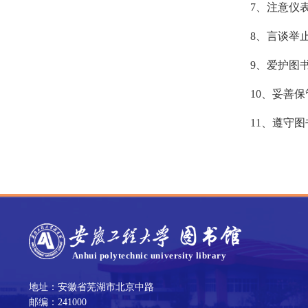
7、注意仪
8、言谈举
9、爱护图
10、妥善
11、遵守
地址：安徽省芜湖市北京中路
邮编：241000