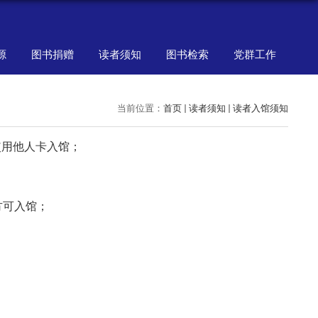
源
图书捐赠
读者须知
图书检索
党群工作
当前位置：
首页
读者须知
读者入馆须知
使用他人卡入馆；
方可入馆；