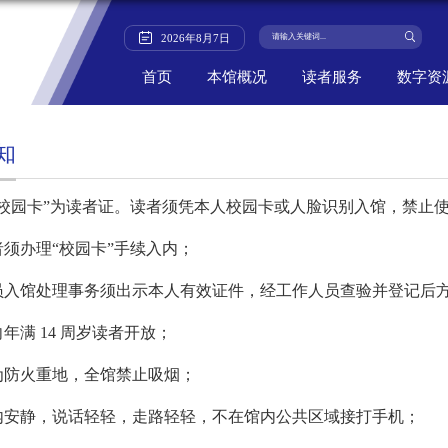
2026
年
8
月
7
日
首页
本馆概况
读者服务
数字资
知
“校园卡”为读者证。读者须凭本人校园卡或人脸识别入馆，禁止
者须办理“校园卡”手续入内；
员入馆处理事务须出示本人有效证件，经工作人员查验并登记后
年满 14 周岁读者开放；
为防火重地，全馆禁止吸烟；
内安静，说话轻轻，走路轻轻，不在馆内公共区域接打手机；