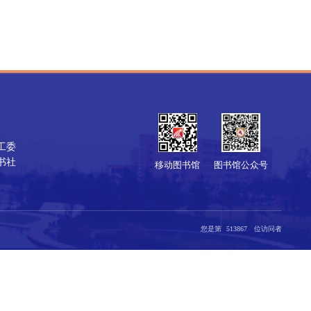
工委
书社
移动图书馆
图书馆公众号
您是第
5
1
3
8
6
7
位访问者